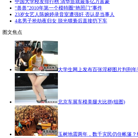
中国大学校友排行榜 清华造就最多亿万富豪
“兽兽”2010年第一个模特圈“艳照门”事件
23岁女艺人陈婉婷录音室遭强奸 否认是当事人
4名男子抢劫夜归女 脱光猥亵后直接扔下车
图文焦点
大学生网上发布百张淫秽图片判刑年
北京车展车模美腿大比拼(组图)
玉树地震两年，数千灾民仍住帐篷？