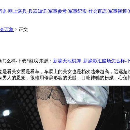
历史
-
网上谈兵
-
兵器知识
-
军事参考
-
军事纪实
-
社会百态
-
军事视频
-
会万象
> 正文
赌场怎么样-下载*游戏 来源：
新濠天地棋牌_新濠影汇赌场怎么样-
竟是看美女爱是看车，车展上的美女也是档次越来越高，远远超
有男人的恩宠，很难用修辞形容的美腿，目眩神驰的粉嫩，心荡