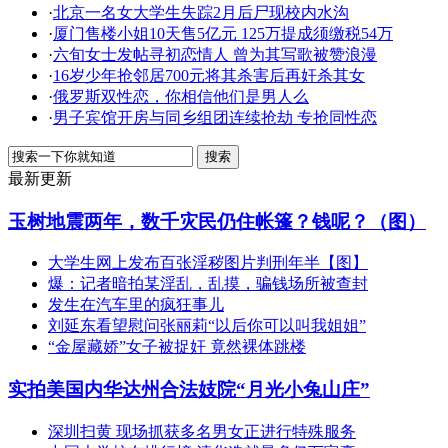
·
北京一名女大学生失踪2月后尸现校内水沟
·
厦门售楼小姐10天售5亿元 125万提成须缴税54万
·
六旬女士发帖寻初恋情人 曾为其写歌被赞浪漫
·
16岁少年抢邻居700元将其杀害后再奸杀其女
·
俄罗斯双性恋，你相信他们是男人么
·
男子宾馆开房与同乡组团连续抢劫 专抢同性恋
最新更新
玉树地震两年，数千灾民仍住帐篷？钱呢？（图）
大学生网上发布百张淫秽图片判刑年半【图】
爆：记者暗拍某淫乱，乱摸，骗钱场所被查封
发生在汽车里的疯狂事儿
刘延东看望慰问张丽莉“以后你可以叫我姐姐”
“金屋藏娇”女子被捉奸 竟然裸体跳楼
实拍美国内华达州合法妓院“月光小兔山庄”
深圳扫黄 现场抓获多名男女正进行特殊服务