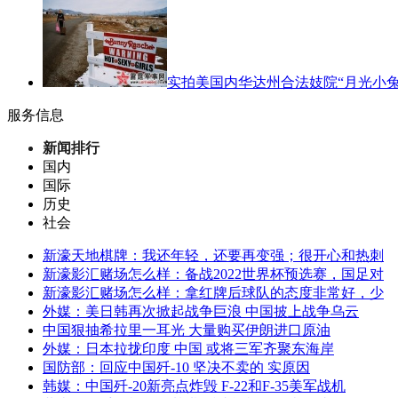
实拍美国内华达州合法妓院“月光小兔
服务信息
新闻排行
国内
国际
历史
社会
新濠天地棋牌：我还年轻，还要再变强；很开心和热刺
新濠影汇赌场怎么样：备战2022世界杯预选赛，国足对
新濠影汇赌场怎么样：拿红牌后球队的态度非常好，少
外媒：美日韩再次掀起战争巨浪 中国披上战争乌云
中国狠抽希拉里一耳光 大量购买伊朗进口原油
外媒：日本拉拢印度 中国 或将三军齐聚东海岸
国防部：回应中国歼-10 坚决不卖的 实原因
韩媒：中国歼-20新亮点炸毁 F-22和F-35美军战机