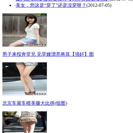
·
美女，您这是“穿了”还是没穿呀？
(2012-07-05)
男子来投奔堂兄 见堂嫂漂亮将其【强奸】图
北京车展车模美腿大比拼(组图)