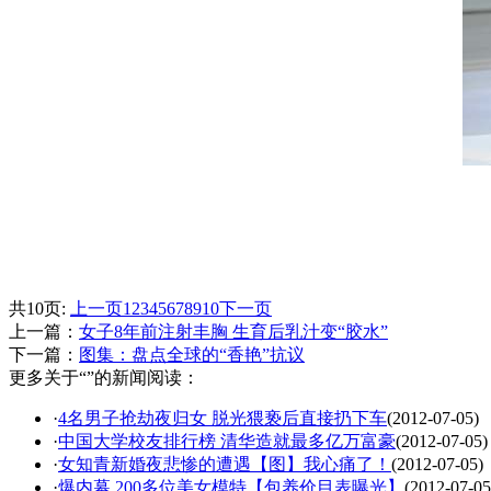
共10页:
上一页
1
2
3
4
5
6
7
8
9
10
下一页
上一篇：
女子8年前注射丰胸 生育后乳汁变“胶水”
下一篇：
图集：盘点全球的“香艳”抗议
更多关于“”的新闻阅读：
·
4名男子抢劫夜归女 脱光猥亵后直接扔下车
(2012-07-05)
·
中国大学校友排行榜 清华造就最多亿万富豪
(2012-07-05)
·
女知青新婚夜悲惨的遭遇【图】我心痛了！
(2012-07-05)
·
爆内幕 200多位美女模特【包养价目表曝光】
(2012-07-05