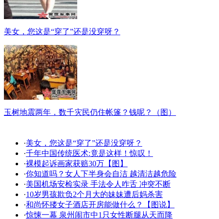
美女，您这是“穿了”还是没穿呀？
玉树地震两年，数千灾民仍住帐篷？钱呢？（图）
·
美女，您这是“穿了”还是没穿呀？
·
千年中国传统医术:竟是这样！惊叹！
·
裸模起诉画家获赔30万【图】
·
你知道吗？女人下半身会自洁 越清洁越危险
·
美国机场安检实录 手法令人咋舌 冲突不断
·
10岁男孩欺负2个月大的妹妹遭后妈杀害
·
和尚怀搂女子酒店开房能做什么？【图说】
·
惊悚一幕 泉州闹市中1只女性断腿从天而降