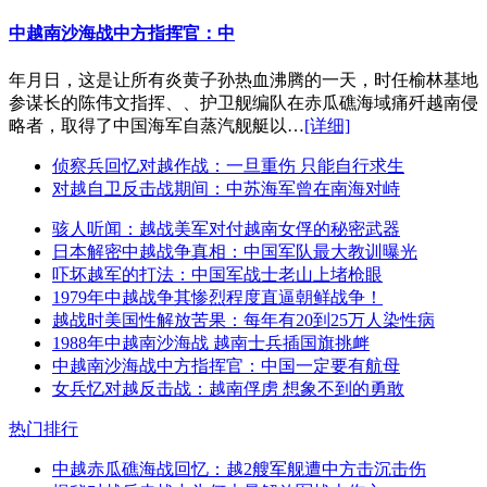
中越南沙海战中方指挥官：中
年月日，这是让所有炎黄子孙热血沸腾的一天，时任榆林基地
参谋长的陈伟文指挥、、护卫舰编队在赤瓜礁海域痛歼越南侵
略者，取得了中国海军自蒸汽舰艇以…
[详细]
侦察兵回忆对越作战：一旦重伤 只能自行求生
对越自卫反击战期间：中苏海军曾在南海对峙
骇人听闻：越战美军对付越南女俘的秘密武器
日本解密中越战争真相：中国军队最大教训曝光
吓坏越军的打法：中国军战士老山上堵枪眼
1979年中越战争其惨烈程度直逼朝鲜战争！
越战时美国性解放苦果：每年有20到25万人染性病
1988年中越南沙海战 越南士兵插国旗挑衅
中越南沙海战中方指挥官：中国一定要有航母
女兵忆对越反击战：越南俘虏 想象不到的勇敢
热门排行
中越赤瓜礁海战回忆：越2艘军舰遭中方击沉击伤