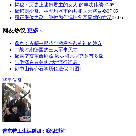
揭秘：历史上迷倒君主的女人 的丰功伟绩
07-05
揭秘刘少奇、林彪均器重的共和国大将粟裕
07-05
雍正继位之谜：继位为何惧怕父亲康熙的亡灵
07-05
网友热议
更多 »
盘点：古籍中那些个激发性欲的神奇妙方
二战时期德国的三大军事天才
揭露辛亥革命剧照 演员和原型究竟有多像
与毛泽东有关的7大“流行词语”
孙中山蒋介石学历也造假？[图]
将星传奇
普京特工生涯谜团：我做过许