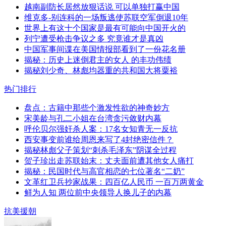
越南副防长居然放狠话说 可以单独打赢中国
维克多-别连科的一场叛逃使苏联空军倒退10年
世界上有这十个国家是最有可能向中国开火的
列宁遭受枪击争议之多 究竟谁才是真凶
中国军事间谍在美国情报部看到了一份花名册
揭秘：历史上迷倒君主的女人 的丰功伟绩
揭秘刘少奇、林彪均器重的共和国大将粟裕
热门排行
盘点：古籍中那些个激发性欲的神奇妙方
宋美龄与孔二小姐在台湾贪污敛财内幕
呼伦贝尔强奸杀人案：17名女知青无一反抗
西安事变前谁给周恩来写了4封绝密信件？
揭秘林彪父子策划“刺杀毛泽东”阴谋全过程
贺子珍出走苏联始末：丈夫面前遭其他女人痛打
揭秘：民国时代与高官相恋的七位著名“二奶”
文革红卫兵抄家战果：四百亿人民币 一百万两黄金
鲜为人知 两位前中央领导人换儿子的内幕
抗美援朝