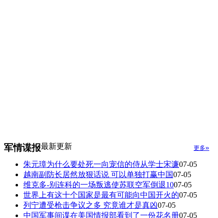
最新更新
军情谍报
»
更多
朱元璋为什么要处死一向宠信的侍从学士宋濂
07-05
越南副防长居然放狠话说 可以单独打赢中国
07-05
维克多-别连科的一场叛逃使苏联空军倒退10
07-05
世界上有这十个国家是最有可能向中国开火的
07-05
列宁遭受枪击争议之多 究竟谁才是真凶
07-05
中国军事间谍在美国情报部看到了一份花名册
07-05