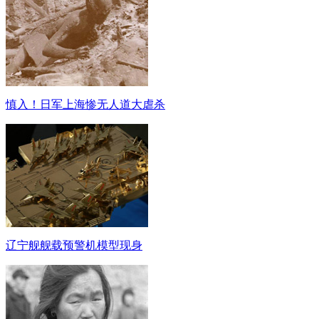
慎入！日军上海惨无人道大虐杀
辽宁舰舰载预警机模型现身