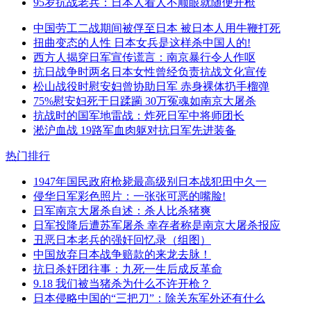
95岁抗战老兵：日本人看人不顺眼就随便开枪
中国劳工二战期间被俘至日本 被日本人用牛鞭打死
扭曲变态的人性 日本女兵是这样杀中国人的!
西方人揭穿日军宣传谎言：南京暴行令人作呕
抗日战争时两名日本女性曾经负责抗战文化宣传
松山战役时慰安妇曾协助日军 赤身裸体扔手榴弹
75%慰安妇死于日蹂躏 30万冤魂如南京大屠杀
抗战时的国军地雷战：炸死日军中将师团长
淞沪血战 19路军血肉躯对抗日军先进装备
热门排行
1947年国民政府枪毙最高级别日本战犯田中久一
侵华日军彩色照片：一张张可恶的嘴脸!
日军南京大屠杀自述：杀人比杀猪爽
日军投降后遭苏军屠杀 幸存者称是南京大屠杀报应
丑恶日本老兵的强奸回忆录（组图）
中国放弃日本战争赔款的来龙去脉！
抗日杀奸团往事：九死一生后成反革命
9.18 我们被当猪杀为什么不许开枪？
日本侵略中国的“三把刀”：除关东军外还有什么