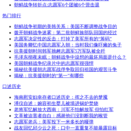
朝鲜战争转折点:志愿军6个团被6个营击退
热门排行
朝鲜战争初期的美韩关系：美国不断调整战争目的
拨开朝鲜战争迷雾：第二批朝鲜族部队回国的经过
志愿军决定性的反击：打掉了美军所有的“筹码”
美国务卿忆中国志愿军入朝：当时我们像吓瘫的兔子
抗美援朝时间韩军挑衅志愿军5万军队被全歼
毛泽东彻夜未眠：朝鲜战争中设想的最坏局面是什么？
美国朝鲜战争纪录片中的志愿军很强悍
揭秘抗美援朝志愿军战俘争取回归祖国的艰苦斗争
揭秘：抗美援朝时的“第一”有哪些
口述历史
海南慰安妇幸存者口述历史：挥之不去的梦魇
溥仪自述：婉容初生婴儿被填进锅炉焚烧
老将军忆解放大西南：川军不怕解放军 但怕红军
文革被迫害者自白：感谢他们没割断我的喉管
志愿军老兵：美军投下一米多长的哑弹
战友回忆邱少云之死：口中一直重复不能暴露目标