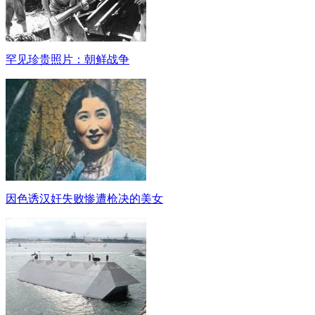
罕见珍贵照片：朝鲜战争
因色诱汉奸失败惨遭枪决的美女