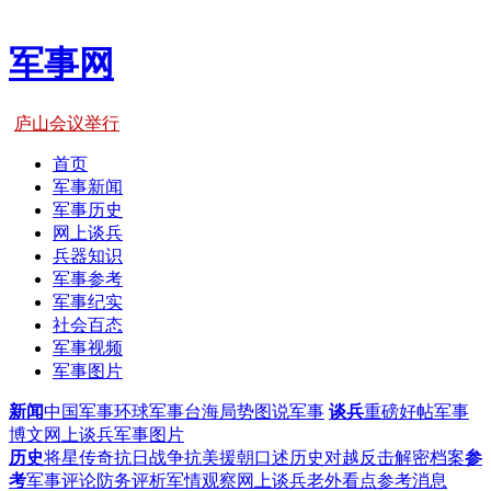
军事网
庐山会议举行
首页
军事新闻
军事历史
网上谈兵
兵器知识
军事参考
军事纪实
社会百态
军事视频
军事图片
新闻
中国军事
环球军事
台海局势
图说军事
谈兵
重磅好帖
军事
博文
网上谈兵
军事图片
历史
将星传奇
抗日战争
抗美援朝
口述历史
对越反击
解密档案
参
考
军事评论
防务评析
军情观察
网上谈兵
老外看点
参考消息