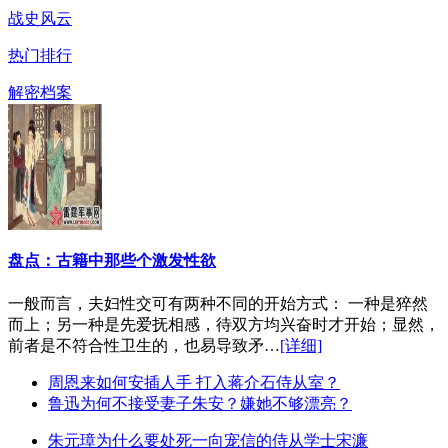
战史风云
热门排行
解密档案
盘点：古籍中那些个激发性欲
一般而言，夫妇性交可有两种不同的开始方式： 一种是猝然
而上；另一种是先爱抚相感，待双方均兴奋时才开始；显然，
前者是不符合性卫生的，也易导致矛…
[详细]
周恩来如何安插人手 打入蒋介石侍从室？
鲁迅为何不接受妻子朱安？嫌她不够漂亮？
朱元璋为什么要处死一向宠信的侍从学士宋濂