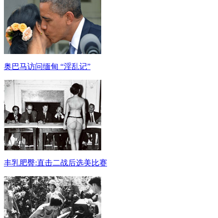
奥巴马访问缅甸 “淫乱记”
丰乳肥臀:直击二战后选美比赛