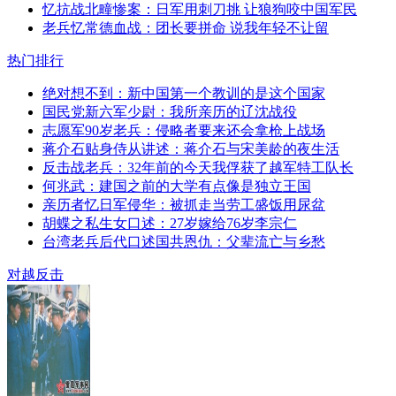
忆抗战北疃惨案：日军用刺刀挑 让狼狗咬中国军民
老兵忆常德血战：团长要拼命 说我年轻不让留
热门排行
绝对想不到：新中国第一个教训的是这个国家
国民党新六军少尉：我所亲历的辽沈战役
志愿军90岁老兵：侵略者要来还会拿枪上战场
蒋介石贴身侍从讲述：蒋介石与宋美龄的夜生活
反击战老兵：32年前的今天我俘获了越军特工队长
何兆武：建国之前的大学有点像是独立王国
亲历者忆日军侵华：被抓走当劳工盛饭用尿盆
胡蝶之私生女口述：27岁嫁给76岁李宗仁
台湾老兵后代口述国共恩仇：父辈流亡与乡愁
对越反击