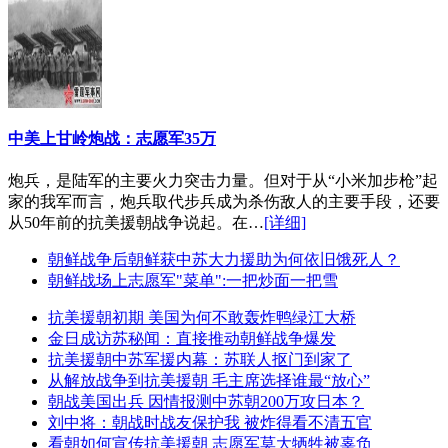
中美上甘岭炮战：志愿军35万
炮兵，是陆军的主要火力突击力量。但对于从“小米加步枪”起
家的我军而言，炮兵取代步兵成为杀伤敌人的主要手段，还要
从50年前的抗美援朝战争说起。在…
[详细]
朝鲜战争后朝鲜获中苏大力援助为何依旧饿死人？
朝鲜战场上志愿军"菜单":一把炒面一把雪
抗美援朝初期 美国为何不敢轰炸鸭绿江大桥
金日成访苏秘闻：直接推动朝鲜战争爆发
抗美援朝中苏军援内幕：苏联人抠门到家了
从解放战争到抗美援朝 毛主席选择谁最“放心”
朝战美国出兵 因情报测中苏朝200万攻日本？
刘中将：朝战时战友保护我 被炸得看不清五官
看朝如何宣传抗美援朝 志愿军莫大牺牲被辜负