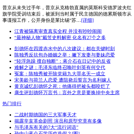
普京从未失过手年，普京从克格勃直属的莫斯科安德罗波夫红
旗学院受训结束后，被派到当时属于民主德国的德累斯顿市从
事谍报工作，公开身份是莱比锡“苏…
[详细]
江青被隔离审查真实全程 并没有吵吵闹闹
“最神秘人物”戴笠史料解密 化名有27个之多
彭德怀在四渡赤水中的八次建议：都在关键时刻
陈独秀反抗包办婚姻之举：撇下发妻与妻妹恋爱
“轻浮急躁 擅自独断”：蒋介石在日记中的反省
难解之谜：毛泽东临终召唤叶剑英有何交代
冤案：陈独秀被开除党籍九大罪名无一成立
宋美龄与荷兰人恋爱 遭阻挠后誓言为名利嫁人
黄克诚忆彭德怀之死：他痛得把被头都咬烂了
康生评彭德怀万言书：言外之意是要换掉中央主席
热门排行
二战时期德国的三大军事天才
揭露辛亥革命剧照 演员和原型究竟有多像
与毛泽东有关的7大“流行词语”
孙中山蒋介石学历也造假？[图]