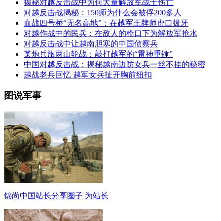
揭秘对越反击战中为何大量解放军战士伤亡
对越反击战揭秘：150师为什么会被俘200多人
血战四号桥“无名高地”：在越军王牌师虎口拔牙
对越作战中的民兵：在敌人的枪口下为解放军抢水
对越反击战中让越南胆寒的中国侦察兵
某炮兵旅两山轮战：敲打越军的“雷神重锤”
中国对越反击战：揭秘越南边防女兵一丝不挂的秘密
越战老兵回忆 越军女兵扯开胸前纽扣
图说军事
锦尚中国站长分享圈子 为站长