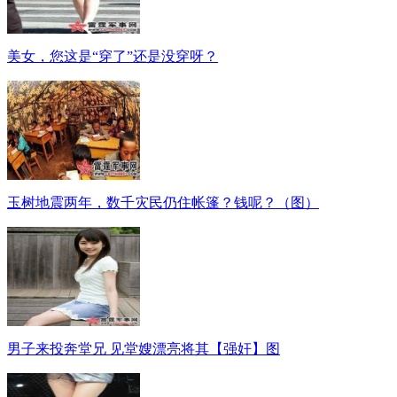
美女，您这是“穿了”还是没穿呀？
玉树地震两年，数千灾民仍住帐篷？钱呢？（图）
男子来投奔堂兄 见堂嫂漂亮将其【强奸】图