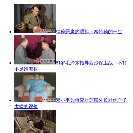
纳粹恶魔的崛起：希特勒的一生
81岁毛泽东指导西沙保卫战：不打
不足维海权
邓小平如何应对苏联外长对他个子
太矮的评价