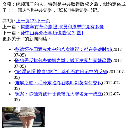
义项：统领班子的人。特别是中共取得政权之后，就约定俗成
了：“一班人”指中共党委，“班长”特指党委书记。
共3页:
上一页
1
2
3
下一页
上一篇：
揭露辛亥革命剧照 演员和原型究竟有多像
下一篇：
孙中山蒋介石学历也造假？[图]
更多关于“”的新闻阅读：
·
彭德怀在四渡赤水中的八次建议：都在关键时刻
(2012-
07-05)
·
陈独秀反抗包办婚姻之举：撇下发妻与妻妹恋爱
(2012-
07-05)
·
“轻浮急躁 擅自独断”：蒋介石在日记中的反省
(2012-07-
05)
·
难解之谜：毛泽东临终召唤叶剑英有何交代
(2012-07-
05)
·
冤案：陈独秀被开除党籍九大罪名无一成立
(2012-07-
05)