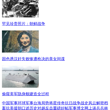
罕见珍贵照片：朝鲜战争
因色诱汉奸失败惨遭枪决的美女间谍
偷窥美军隐身舰建造全过程
中国军事
环球军事
台海局势
将星传奇
抗日战争
战史风云
解密档
案
抗美援朝
口述历史
对越反击
重磅好帖
军事博文
网上谈兵
兵林