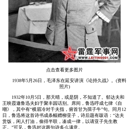
点击查看更多图片
1938年5月26日，毛泽东在延安讲演《论持久战》。(资料
照片)
1932年10月5日，那天晴，或是阴，不知道了。郁达夫和
王映霞邀鲁迅夫妇于聚丰园话别。席间，鲁迅哼成七律《自
嘲》，其中有“横眉冷对千夫指，俯首甘为孺子牛”句。同月12
日，鲁迅将这首诗书成条幅赠柳亚子，诗后题有跋语：“达夫
赏饭，闲人打油，偷得半联，凑成一律，以请亚子先生教
正。”可见，鲁迅对这两句诗多么满意。