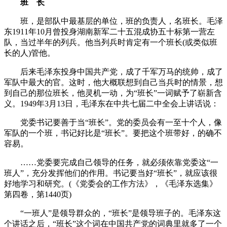
班 长
班，是部队中最基层的单位，班的负责人，名班长。毛泽
东1911年10月曾投身湖南新军二十五混成协五十标第一营左
队，当过半年的列兵。他当列兵时肯定有一个班长(或类似班
长的人)管他。
后来毛泽东投身中国共产党，成了千军万马的统帅，成了
军队中最大的官。这时，他大概联想到自己当兵时的情景，想
到自己的那位班长，他灵机一动，为“班长”一词赋予了崭新含
义。1949年3月13日，毛泽东在中共七届二中全会上讲话说：
党委书记要善于当“班长”。党的委员会有一至十个人，像
军队的一个班，书记好比是“班长”。要把这个班带好，的确不
容易。
……党委要完成自己领导的任务，就必须依靠党委这“一
班人”，充分发挥他们的作用。书记要当好“班长”，就应该很
好地学习和研究。(《党委会的工作方法》，《毛泽东选集》
第四卷，第1440页)
“一班人”是领导群众的，“班长”是领导班子的。毛泽东这
个讲话之后，“班长”这个词在中国共产党的词典里就多了一个