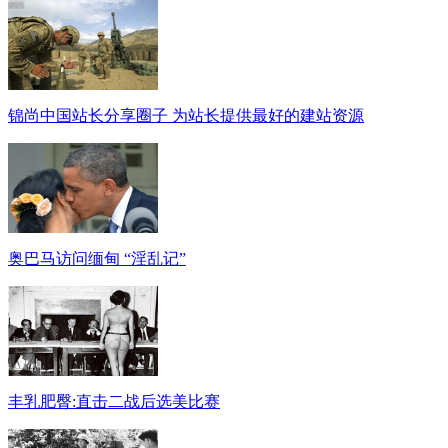
锦尚中国站长分享圈子 为站长提供最好的建站资源
奥巴马访问缅甸 “淫乱记”
丰乳肥臀:直击二战后选美比赛