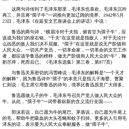
这两句诗传到了毛泽东那里，毛泽东也喜欢。毛泽东沉吟
再三，并且将“孺子牛”一词推向更加辽阔的境界。1942年5月
23日，毛泽东《在延安文艺座谈会上的讲话》中说：
鲁迅的两句诗，“横眉冷对千夫指，俯首甘为孺子牛”，应
该成为我们的座右铭。“千夫”在这里就是指敌人，对于无论什
么凶恶的敌人我们决不屈服。“孺子”在这里就是说无产阶级和
人民大众。一切共产党员，一切革命家，一切革命的文艺工作
者，都应该学鲁迅的榜样，做无产阶级和人民大众的“牛”，鞠
躬尽瘁，死而后已。《毛泽东选集》第三卷，第877页)
与鲁迅关系密切的冯雪峰说：毛泽东的解释是“一个天才
的解释”，因为鲁迅诗中“孺子”的本意只是指儿子海婴。曹聚
仁则说：毛主席引用鲁迅的诗句，境界比鲁迅原意广大得多。
鲁迅愿做儿子的牛，毛泽东号召共产党人做人民大众的
牛。从此，“孺子牛”一词带着崭新的含义流行全国——
郭沫若说，自己愿为牛的尾巴。茅盾说，自己愿为牛尾上
的毛，帮助牛把吸血的大头苍蝇和蚊子扫掉。更多的人引用毛
泽东的话，表示要为人民大众奉献服务，做“孺子牛”。