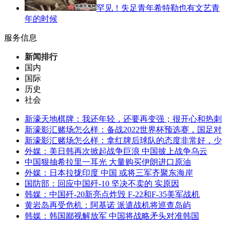
罕见！失足青年希特勒也有文艺青
年的时候
服务信息
新闻排行
国内
国际
历史
社会
新濠天地棋牌：我还年轻，还要再变强；很开心和热刺
新濠影汇赌场怎么样：备战2022世界杯预选赛，国足对
新濠影汇赌场怎么样：拿红牌后球队的态度非常好，少
外媒：美日韩再次掀起战争巨浪 中国披上战争乌云
中国狠抽希拉里一耳光 大量购买伊朗进口原油
外媒：日本拉拢印度 中国 或将三军齐聚东海岸
国防部：回应中国歼-10 坚决不卖的 实原因
韩媒：中国歼-20新亮点炸毁 F-22和F-35美军战机
黄岩岛再受危机：阿基诺 派遣战机将巡查岛屿
韩媒：韩国鄙视解放军 中国将战略矛头对准韩国