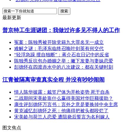
最新更新
普京特工生涯谜团：我做过许多见不得人的工作
冤案：陈独秀被开除党籍九大罪名无一成立
难解之谜：毛泽东临终召唤叶剑英有何交代
“轻浮急躁 擅自独断”：蒋介石在日记中的反省
陈独秀反抗包办婚姻之举：撇下发妻与妻妹恋爱
彭德怀在四渡赤水中的八次建议：都在关键时刻
江青被隔离审查真实全程 并没有吵吵闹闹
情人陈华披露：戴笠尸体为开枪姿势 死于自杀
二战期间宋美龄靠什么赢得美国对华巨额援助？
康生评彭德怀万言书：言外之意是要换掉中央主席
黄克诚忆彭德怀之死：他痛得把被头都咬烂了
宋美龄与荷兰人恋爱 遭阻挠后誓言为名利嫁人
图文焦点