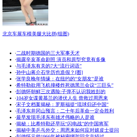
北京车展车模美腿大比拼(组图)
·
二战时期德国的三大军事天才
·
揭露辛亥革命剧照 演员和原型究竟有多像
·
与毛泽东有关的7大“流行词语”
·
孙中山蒋介石学历也造假？[图]
·
张学良晚年情缘：在纽约的“女朋友”是谁
·
希特勒欲用飞机撞楼炸死德黑兰会议“三巨头”
·
彭德怀朝鲜三次遇险:子弹不认识我姓彭的
·
104岁女谍黄慕兰的潜伏人生 曾救过周恩来
·
宋子文档案揭秘：罗斯福提“琉球归还中国”
·
毛泽东井冈山预言：二十年后革命一定会胜利
·
最早发现毛泽东有雄才伟略的人是谁
·
揭秘：比希特勒还早玩“闪电战”的中国将军
·
揭秘中美乒乓外交：周恩来如何应对嬉皮士提问
·
彭德怀元帅1966年被秘密绑架回北京经过