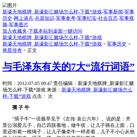
新濠天地棋牌_新濠影汇赌场怎么样-下载*游戏
-
军事新闻
-
军事
历史
-
网上谈兵
-
兵器知识
-
军事参考
-
军事纪实
-
社会百态
-
军事视
频
-
军事图片
加入收藏夹
-
下载本站到桌面一键访问
新濠天地棋牌_新濠影汇赌场怎么样-下载*游戏
新濠天地棋牌_新濠影汇赌场怎么样-下载*游戏
>
军事历史
>
将星传奇
> 正文
与毛泽东有关的7大“流行词语”
时间：2012-07-05 09:47 责任编辑：新濠天地棋牌_新濠影汇赌
场怎么样-下载*游戏 来源：
新濠天地棋牌_新濠影汇赌场怎么
样-下载*游戏
点击：
次
孺 子 牛
“孺子牛”一语最早见于《左传·哀公六年》。说的是：齐
景公溺爱儿子，自己四肢着地，做牛状，让儿子骑在上面，口
里还衔着一根绳子，让儿子像牵牛一样牵着，儿子不小心从他