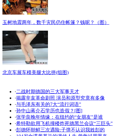
玉树地震两年，数千灾民仍住帐篷？钱呢？（图）
北京车展车模美腿大比拼(组图)
·
二战时期德国的三大军事天才
·
揭露辛亥革命剧照 演员和原型究竟有多像
·
与毛泽东有关的7大“流行词语”
·
孙中山蒋介石学历也造假？[图]
·
张学良晚年情缘：在纽约的“女朋友”是谁
·
希特勒欲用飞机撞楼炸死德黑兰会议“三巨头”
·
彭德怀朝鲜三次遇险:子弹不认识我姓彭的