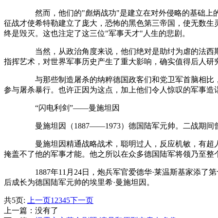
然而，他们的"彪炳战功"是建立在对外侵略的基础上的
征战才使希特勒建立了庞大，恐怖的黑色第三帝国，使无数生灵
终是毁灭。这也注定了这三位"军事天才"人生的悲剧。
当然，从政治角度来说，他们绝对是助纣为虐的法西斯
指挥艺术，对世界军事历史产生了重大影响，确实值得后人研
与那些制造屠杀的纳粹德国政客们和党卫军首脑相比，
参与屠杀暴行。也许正因为这点，加上他们令人惊叹的军事造
“闪电利剑”——曼施坦因
曼施坦因（1887——1973）德国陆军元帅。二战期间
曼施坦因精通战略战术，聪明过人，反应机敏，有超人
掩盖不了他的军事才能。他之所以在众多德国陆军将领乃至整
1887年11月24日，炮兵军官爱德华·莱温斯基家添
后成长为德国陆军元帅的埃里希·曼施坦因。
共5页:
上一页
1
2
3
4
5
下一页
上一篇：没有了