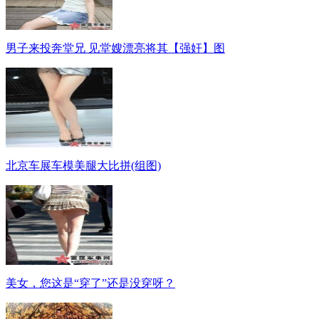
男子来投奔堂兄 见堂嫂漂亮将其【强奸】图
北京车展车模美腿大比拼(组图)
美女，您这是“穿了”还是没穿呀？