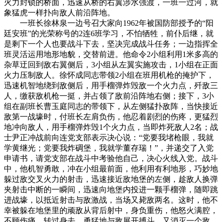
火力封锁的桥面，迅速从桥的右翼涉水强渡，一班一过河，就
象猛虎一样扑向敌人前沿阵地。
一班长徐林泉一边号召大家向1962年被国防部授予的“阳
廷安班”的光荣称号的2连6班学习，不怕牺牲，前仆后继，就
是剩下一个人也要战斗下去，坚决完成战斗任务；一边指挥全
班灵活运用地形地貌，交替前进。他命令2小组利用1米多高的
杂草迂回到敌右翼侧后，3小组从左翼实施攻击，1小组在正面
火力压制敌人。徐怀成同志带领2小组在班用机枪的掩护下，
迅速机智地绕到敌侧后，用手榴弹炸毁敌一个火力点，歼敌三
人，缴获敌机枪一挺，并占领了敌前沿阵地右侧；接下，3小
组在副班长曹玉庭同志的带领下，从左侧猛扑敌阵，当快接近
敌第一战壕时，付班长左肩负伤，他忍着剧烈的伤疼，更猛烈
地冲向敌人，用手榴弹炸毁1个火力点，当即炸死敌人2名；战
士尹正冲战前向连党支部表示决心说：“党要我堵枪眼，我就
学黄继光；党要我炸碉堡，我就学董存瑞！”，并递交了入党
申请书，请党支部在战斗中考验他自己，决心火线入党。战斗
中，他机智勇敢，冲在小组最前面，他利用有利地形，巧妙地
躲过敌交叉火力的射击，迅速接近敌地堡的左侧，趁敌人换弹
夹射击中断的一瞬间，迅速向地堡内投进一颗手榴弹，随即跳
进战壕，以抵近射击与敌激战，当场又毙敌两名。这时，他不
幸被躲在地堡里的顽敌从背后射中，身负重伤，他怒火满腔，
不顾伤痛，转过身去，勇猛地与敌展开搏斗，又消灭一个敌