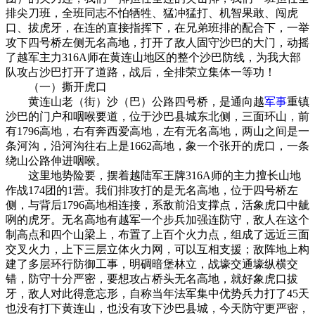
排尖刀班，全班同志不怕牺牲、猛冲猛打、机智果敢、闯虎
口、拔虎牙，在连的直接指挥下，在兄弟班排的配合下，一举
攻下四号桥左侧无名高地，打开了敌人固守沙巴的大门，动摇
了越军主力316A师在黄连山地区的整个沙巴防线，为我大部
队攻占沙巴打开了道路，战后，全排荣立集体一等功！
（一）撕开虎口
黄连山老（街）沙（巴）公路四号桥，是通向越
军事
重镇
沙巴的门户和咽喉要道，位于沙巴县城东北侧，三面环山，前
有1796高地，右有奔西爱高地，左有无名高地，两山之间是一
条河沟，沿河沟往右上是1662高地，象一个张开的虎口，一条
绕山公路伸进咽喉。
这里地势险要，摆着越陆军王牌316A师的主力擅长山地
作战174团的1营。我们排攻打的是无名高地，位于四号桥左
侧，与背后1796高地相连接，系敌前沿支撑点，活象虎口中龇
咧的虎牙。无名高地有越军一个步兵加强连防守，敌人在这个
制高点和四个山梁上，布置了上百个火力点，组成了远近三面
交叉火力，上下三层立体火力网，可以互相支援；敌阵地上构
建了多层环行防御工事，明碉暗堡林立，战壕交通壕纵横交
错，防守十分严密，要想攻占桥头无名高地，就好象虎口拔
牙，敌人对此得意忘形，自称当年法军集中优势兵力打了45天
也没有打下黄连山，也没有攻下沙巴县城，今天防守更严密，