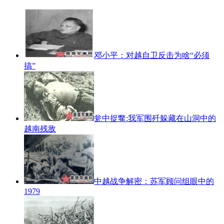
邓小平：对越自卫反击为啥“必须
搞”
瓮中捉鳖:我军围歼躲藏在山洞中的
越南残敌
中越战争解密：苏军顾问组眼中的
1979