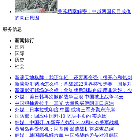
美苏档案解密：中越两国反目成仇
的真正原因
服务信息
新闻排行
国内
国际
历史
社会
新濠天地棋牌：我还年轻，还要再变强；很开心和热刺
新濠影汇赌场怎么样：备战2022世界杯预选赛，国足对
新濠影汇赌场怎么样：拿红牌后球队的态度非常好，少
外媒：美日韩再次掀起战争巨浪 中国披上战争乌云
中国狠抽希拉里一耳光 大量购买伊朗进口原油
外媒：日本拉拢印度 中国 或将三军齐聚东海岸
国防部：回应中国歼-10 坚决不卖的 实原因
韩媒：中国歼-20新亮点炸毁 F-22和F-35美军战机
黄岩岛再受危机：阿基诺 派遣战机将巡查岛屿
韩媒：韩国鄙视解放军 中国将战略矛头对准韩国