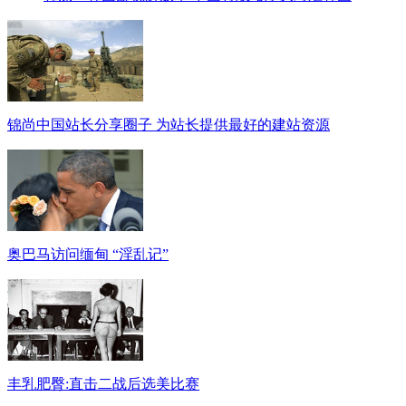
锦尚中国站长分享圈子 为站长提供最好的建站资源
奥巴马访问缅甸 “淫乱记”
丰乳肥臀:直击二战后选美比赛