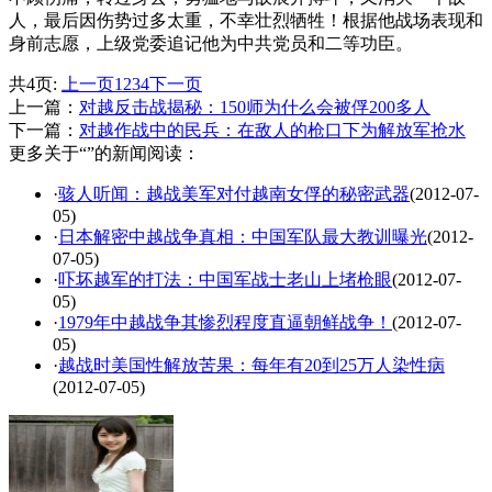
人，最后因伤势过多太重，不幸壮烈牺牲！根据他战场表现和
身前志愿，上级党委追记他为中共党员和二等功臣。
共4页:
上一页
1
2
3
4
下一页
上一篇：
对越反击战揭秘：150师为什么会被俘200多人
下一篇：
对越作战中的民兵：在敌人的枪口下为解放军抢水
更多关于“”的新闻阅读：
·
骇人听闻：越战美军对付越南女俘的秘密武器
(2012-07-
05)
·
日本解密中越战争真相：中国军队最大教训曝光
(2012-
07-05)
·
吓坏越军的打法：中国军战士老山上堵枪眼
(2012-07-
05)
·
1979年中越战争其惨烈程度直逼朝鲜战争！
(2012-07-
05)
·
越战时美国性解放苦果：每年有20到25万人染性病
(2012-07-05)