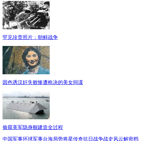
罕见珍贵照片：朝鲜战争
因色诱汉奸失败惨遭枪决的美女间谍
偷窥美军隐身舰建造全过程
中国军事
环球军事
台海局势
将星传奇
抗日战争
战史风云
解密档