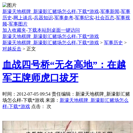
新濠天地棋牌_新濠影汇赌场怎么样-下载*游戏
-
军事新闻
-
军事
历史
-
网上谈兵
-
兵器知识
-
军事参考
-
军事纪实
-
社会百态
-
军事视
频
-
军事图片
加入收藏夹
-
下载本站到桌面一键访问
新濠天地棋牌_新濠影汇赌场怎么样-下载*游戏
新濠天地棋牌_新濠影汇赌场怎么样-下载*游戏
>
军事历史
>
对越反击
> 正文
血战四号桥“无名高地”：在越
军王牌师虎口拔牙
时间：2012-07-05 09:54 责任编辑：新濠天地棋牌_新濠影汇赌
场怎么样-下载*游戏 来源：
新濠天地棋牌_新濠影汇赌场怎么
样-下载*游戏
点击：
次