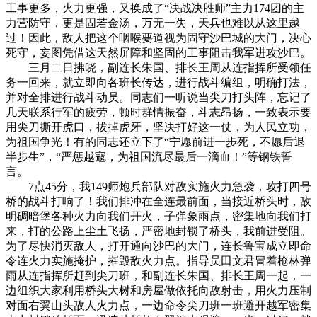
工事更多，火力更强，又换成了“决战决胜师”主力174团的主
力营防守，更是固若金汤，万无一失，天兵也难以从这里越
过！因此，敌人把这个咽喉要道视为固守沙巴城的大门，决心
死守，妄图凭借这天然屏障和坚固的工事阻击我军进攻沙巴。
三月二日拂晓，副连长朱国、排长王周从连指挥所受领任
务一回来，就立即向各班长传达，进行战斗编组，明确打法，
并对全排进行战斗动员。同志们一听说当尖刀打头阵，忘记了
几天联系行军的疲劳，顿时群情振奋，斗志昂扬，一致表示要
用尖刀撕开虎口，拔掉虎牙，坚决打好这一仗，为人民立功，
为祖国争光！有的同志还立下了“宁愿前进一步死，不愿后退
半步生”，“严惩越寇，为祖国流尽最后一滴血！”等钢铁誓
言。
7点45分，我149师炮兵部队对敌实施火力急袭，攻打四号
桥的战斗打响了！我们排冲在全连最前面，当接近桥头时，敌
明碉暗堡各种火力向我们开火，子弹象雨点，密集地向我们打
来，打的公路上尘土飞扬，严密地封锁了桥头，我前进受阻。
为了尽快消灭敌人，打开通向沙巴的大门，连长鲁宝成立即命
令连火力实施掩护，摧毁敌火力点。指导员田文君冒着枪林弹
雨从连指挥所赶到尖刀班，和副连长朱国、排长王周一起，一
边组织大家利用桥头大树和房屋做依托向敌射击，用火力压制
对面右翼山头敌人火力点，一边命令尖刀班一班避开越军密集