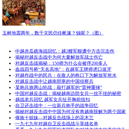
玉树地震两年，数千灾民仍住帐篷？钱呢？（图）
·
中越赤瓜礁海战回忆：越2艘军舰遭中方击沉击伤
·
揭秘对越反击战中为何大量解放军战士伤亡
·
对越反击战揭秘：150师为什么会被俘200多人
·
血战四号桥“无名高地”：在越军王牌师虎口拔牙
·
对越作战中的民兵：在敌人的枪口下为解放军抢水
·
对越反击战中让越南胆寒的中国侦察兵
·
某炮兵旅两山轮战：敲打越军的“雷神重锤”
·
中国对越反击战：揭秘越南边防女兵一丝不挂的秘密
·
越战老兵回忆 越军女兵扯开胸前纽扣
·
自卫还击战中：一位新兵炮手的战争回忆
·
揭秘对越反击战中中国为何没有将越南肢解为两个国家
·
傣族十姐妹—对越反击战场上的花木兰
·
一九七九年对越自卫反击战战斗英雄名单