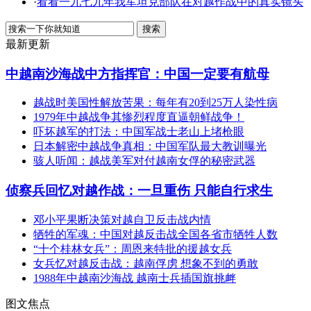
·
看看一九七九年我军坦克部队在对越作战中的真实镜头
最新更新
中越南沙海战中方指挥官：中国一定要有航母
越战时美国性解放苦果：每年有20到25万人染性病
1979年中越战争其惨烈程度直逼朝鲜战争！
吓坏越军的打法：中国军战士老山上堵枪眼
日本解密中越战争真相：中国军队最大教训曝光
骇人听闻：越战美军对付越南女俘的秘密武器
侦察兵回忆对越作战：一旦重伤 只能自行求生
邓小平果断决策对越自卫反击战内情
牺牲的军魂：中国对越反击战全国各省市牺牲人数
“十个桂林女兵”：周恩来特批的援越女兵
女兵忆对越反击战：越南俘虏 想象不到的勇敢
1988年中越南沙海战 越南士兵插国旗挑衅
图文焦点