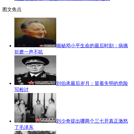
图文焦点
揭秘邓小平生命的最后时刻：病痛
折磨一声不吭
刘伯承最后岁月：冒着失明的危险
写检讨
刘少奇提出哪两个三七开真正激怒
了毛泽东