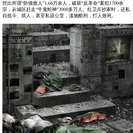
挖出所谓“阶级敌人”1.66万余人，破获“反革命”案犯1700余
宗，从城区赶走“牛鬼蛇神”3900多万人。红卫兵抄家时，还私
自批斗、抓人，甚至私设公堂，滥施酷刑，打人致死。