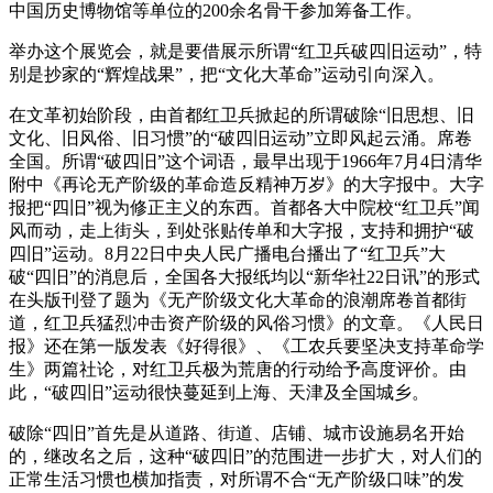
中国历史博物馆等单位的200余名骨干参加筹备工作。
举办这个展览会，就是要借展示所谓“红卫兵破四旧运动”，特
别是抄家的“辉煌战果”，把“文化大革命”运动引向深入。
在文革初始阶段，由首都红卫兵掀起的所谓破除“旧思想、旧
文化、旧风俗、旧习惯”的“破四旧运动”立即风起云涌。席卷
全国。所谓“破四旧”这个词语，最早出现于1966年7月4日清华
附中《再论无产阶级的革命造反精神万岁》的大字报中。大字
报把“四旧”视为修正主义的东西。首都各大中院校“红卫兵”闻
风而动，走上街头，到处张贴传单和大字报，支持和拥护“破
四旧”运动。8月22日中央人民广播电台播出了“红卫兵”大
破“四旧”的消息后，全国各大报纸均以“新华社22日讯”的形式
在头版刊登了题为《无产阶级文化大革命的浪潮席卷首都街
道，红卫兵猛烈冲击资产阶级的风俗习惯》的文章。《人民日
报》还在第一版发表《好得很》、《工农兵要坚决支持革命学
生》两篇社论，对红卫兵极为荒唐的行动给予高度评价。由
此，“破四旧”运动很快蔓延到上海、天津及全国城乡。
破除“四旧”首先是从道路、街道、店铺、城市设施易名开始
的，继改名之后，这种“破四旧”的范围进一步扩大，对人们的
正常生活习惯也横加指责，对所谓不合“无产阶级口味”的发