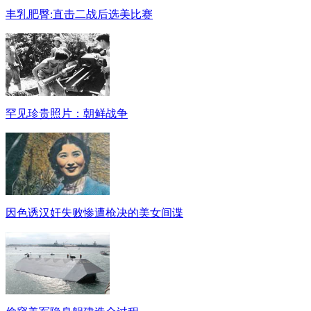
丰乳肥臀:直击二战后选美比赛
罕见珍贵照片：朝鲜战争
因色诱汉奸失败惨遭枪决的美女间谍