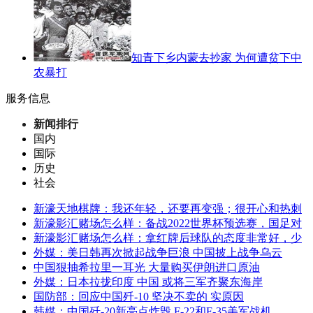
知青下乡内蒙去抄家 为何遭贫下中
农暴打
服务信息
新闻排行
国内
国际
历史
社会
新濠天地棋牌：我还年轻，还要再变强；很开心和热刺
新濠影汇赌场怎么样：备战2022世界杯预选赛，国足对
新濠影汇赌场怎么样：拿红牌后球队的态度非常好，少
外媒：美日韩再次掀起战争巨浪 中国披上战争乌云
中国狠抽希拉里一耳光 大量购买伊朗进口原油
外媒：日本拉拢印度 中国 或将三军齐聚东海岸
国防部：回应中国歼-10 坚决不卖的 实原因
韩媒：中国歼-20新亮点炸毁 F-22和F-35美军战机