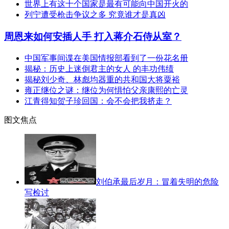
世界上有这十个国家是最有可能向中国开火的
列宁遭受枪击争议之多 究竟谁才是真凶
周恩来如何安插人手 打入蒋介石侍从室？
中国军事间谍在美国情报部看到了一份花名册
揭秘：历史上迷倒君主的女人 的丰功伟绩
揭秘刘少奇、林彪均器重的共和国大将粟裕
雍正继位之谜：继位为何惧怕父亲康熙的亡灵
江青得知贺子珍回国：会不会把我挤走？
图文焦点
刘伯承最后岁月：冒着失明的危险
写检讨