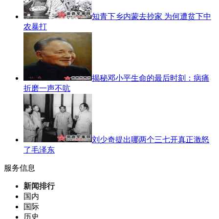
知青下乡内蒙去抄家 为何遭贫下中
农暴打
揭秘邓小平生命的最后时刻：病痛
折磨一声不吭
刘少奇提出哪两个三七开真正激怒
了毛泽东
服务信息
新闻排行
国内
国际
历史