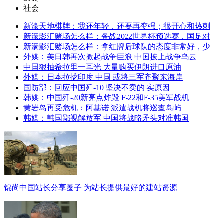
社会
新濠天地棋牌：我还年轻，还要再变强；很开心和热刺
新濠影汇赌场怎么样：备战2022世界杯预选赛，国足对
新濠影汇赌场怎么样：拿红牌后球队的态度非常好，少
外媒：美日韩再次掀起战争巨浪 中国披上战争乌云
中国狠抽希拉里一耳光 大量购买伊朗进口原油
外媒：日本拉拢印度 中国 或将三军齐聚东海岸
国防部：回应中国歼-10 坚决不卖的 实原因
韩媒：中国歼-20新亮点炸毁 F-22和F-35美军战机
黄岩岛再受危机：阿基诺 派遣战机将巡查岛屿
韩媒：韩国鄙视解放军 中国将战略矛头对准韩国
锦尚中国站长分享圈子 为站长提供最好的建站资源