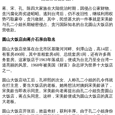
蒋、宋、孔、陈四大家族在大陆统治时期，因侵占公家财物、
贪污腐化而劣迹昭昭。逃到台湾后，仍不改旧性，继续利用权
势巧取豪夺，贪污敛财。其中，民愤甚大的一件事就是宋美龄
与孔二小姐长期秘密侵占、贪污国际知名的台北圆山大饭店的
营收款。
圆山大饭店由蒋介石亲自取名
圆山大饭店坐落在台北市区基隆河河畔、剑潭山边，高14层，
有客房490间，其中首相套房4间、总统套房1间，还有许多商
务套房。这家饭店于1963年落成后，便成为台北乃至全台湾一
道亮丽的风景。1968年被美国《财富》杂志评为世界十大饭店
之一。
圆山大饭店动工后，孔祥熙的次女、人称孔二小姐的孔令伟就
在打主意，要当大饭店的老板。她将想法对姨妈宋美龄谈了，
宋美龄当即表示同意。宋美龄向老蒋提出由孔二小姐负责圆山
大饭店，蒋点头同意。这样，宋美龄便成为圆山大饭店的真正
大老板。
圆山大饭店开张后，效益奇好，获利丰厚。由于孔二小姐身份