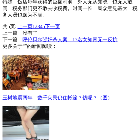
特殊，饭店每年获得的巨额利润，外人无从知晓，也无人敢
问，税务部门更不敢去收税费。时间一长，民众意见甚大，税
务人员也颇为不满。
共5页:
上一页
1
2
3
4
5
下一页
上一篇：没有了
下一篇：
呼伦贝尔强奸杀人案：17名女知青无一反抗
更多关于“”的新闻阅读：
玉树地震两年，数千灾民仍住帐篷？钱呢？（图）