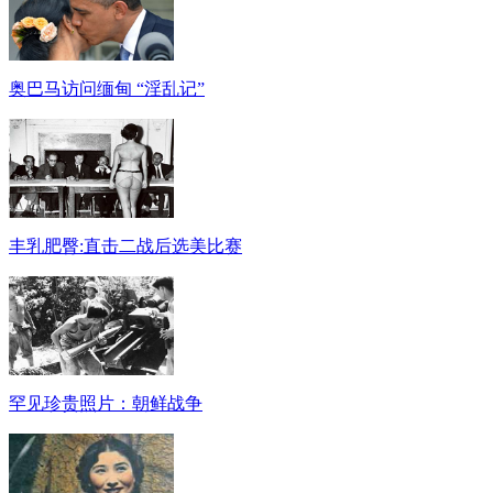
奥巴马访问缅甸 “淫乱记”
丰乳肥臀:直击二战后选美比赛
罕见珍贵照片：朝鲜战争