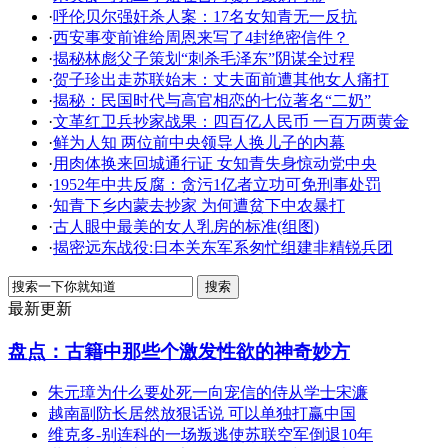
·
呼伦贝尔强奸杀人案：17名女知青无一反抗
·
西安事变前谁给周恩来写了4封绝密信件？
·
揭秘林彪父子策划“刺杀毛泽东”阴谋全过程
·
贺子珍出走苏联始末：丈夫面前遭其他女人痛打
·
揭秘：民国时代与高官相恋的七位著名“二奶”
·
文革红卫兵抄家战果：四百亿人民币 一百万两黄金
·
鲜为人知 两位前中央领导人换儿子的内幕
·
用肉体换来回城通行证 女知青失身惊动党中央
·
1952年中共反腐：贪污1亿者立功可免刑事处罚
·
知青下乡内蒙去抄家 为何遭贫下中农暴打
·
古人眼中最美的女人乳房的标准(组图)
·
揭密远东战役:日本关东军系匆忙组建非精锐兵团
最新更新
盘点：古籍中那些个激发性欲的神奇妙方
朱元璋为什么要处死一向宠信的侍从学士宋濂
越南副防长居然放狠话说 可以单独打赢中国
维克多-别连科的一场叛逃使苏联空军倒退10年