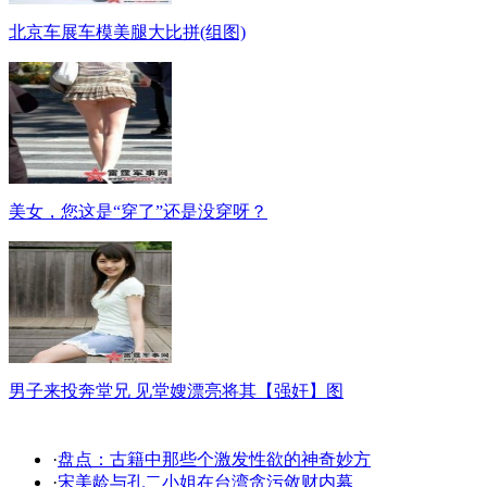
北京车展车模美腿大比拼(组图)
美女，您这是“穿了”还是没穿呀？
男子来投奔堂兄 见堂嫂漂亮将其【强奸】图
·
盘点：古籍中那些个激发性欲的神奇妙方
·
宋美龄与孔二小姐在台湾贪污敛财内幕