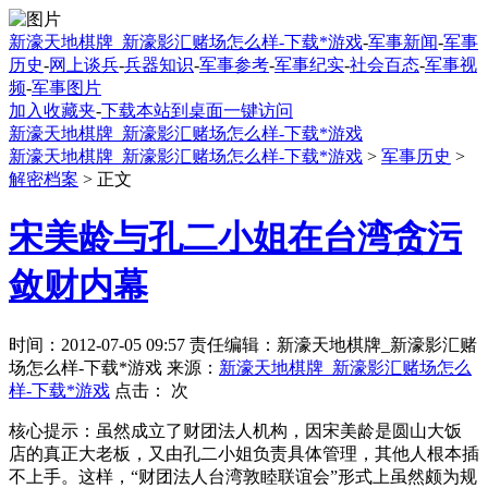
新濠天地棋牌_新濠影汇赌场怎么样-下载*游戏
-
军事新闻
-
军事
历史
-
网上谈兵
-
兵器知识
-
军事参考
-
军事纪实
-
社会百态
-
军事视
频
-
军事图片
加入收藏夹
-
下载本站到桌面一键访问
新濠天地棋牌_新濠影汇赌场怎么样-下载*游戏
新濠天地棋牌_新濠影汇赌场怎么样-下载*游戏
>
军事历史
>
解密档案
> 正文
宋美龄与孔二小姐在台湾贪污
敛财内幕
时间：2012-07-05 09:57 责任编辑：新濠天地棋牌_新濠影汇赌
场怎么样-下载*游戏 来源：
新濠天地棋牌_新濠影汇赌场怎么
样-下载*游戏
点击：
次
核心提示：虽然成立了财团法人机构，因宋美龄是圆山大饭
店的真正大老板，又由孔二小姐负责具体管理，其他人根本插
不上手。这样，“财团法人台湾敦睦联谊会”形式上虽然颇为规