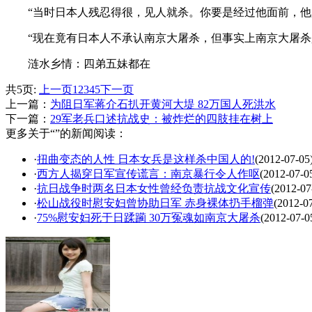
“当时日本人残忍得很，见人就杀。你要是经过他面前，他只
“现在竟有日本人不承认南京大屠杀，但事实上南京大屠杀是
涟水乡情：四弟五妹都在
共5页:
上一页
1
2
3
4
5
下一页
上一篇：
为阻日军蒋介石扒开黄河大堤 82万国人死洪水
下一篇：
29军老兵口述抗战史：被炸烂的四肢挂在树上
更多关于“”的新闻阅读：
·
扭曲变态的人性 日本女兵是这样杀中国人的!
(2012-07-05
·
西方人揭穿日军宣传谎言：南京暴行令人作呕
(2012-07-0
·
抗日战争时两名日本女性曾经负责抗战文化宣传
(2012-07
·
松山战役时慰安妇曾协助日军 赤身裸体扔手榴弹
(2012-0
·
75%慰安妇死于日蹂躏 30万冤魂如南京大屠杀
(2012-07-0