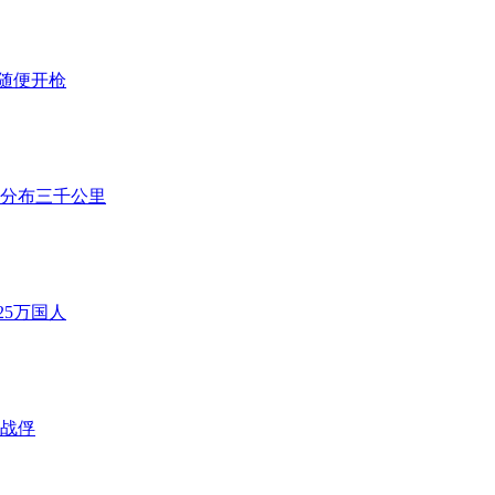
随便开枪
 分布三千公里
25万国人
女战俘