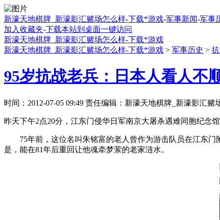
新濠天地棋牌_新濠影汇赌场怎么样-下载*游戏
-
军事新闻
-
军事
加入收藏夹
-
下载本站到桌面一键访问
新濠天地棋牌_新濠影汇赌场怎么样-下载*游戏
新濠天地棋牌_新濠影汇赌场怎么样-下载*游戏
>
军事历史
>
抗
95岁抗战老兵：日本人看人不
时间：2012-07-05 09:49 责任编辑：新濠天地棋牌_新濠影汇
昨天下午2点20分，江东门侵华日军南京大屠杀遇难同胞纪念
75年前，这位名叫朱铭富的老人曾作为游击队员在江东门附
是，能在81年后重回让他魂牵梦萦的老家涟水。