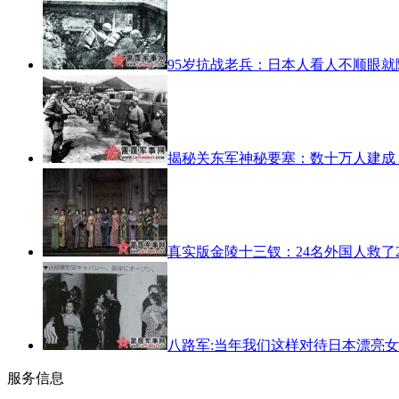
95岁抗战老兵：日本人看人不顺眼就
揭秘关东军神秘要塞：数十万人建成
真实版金陵十三钗：24名外国人救了
八路军:当年我们这样对待日本漂亮
服务信息