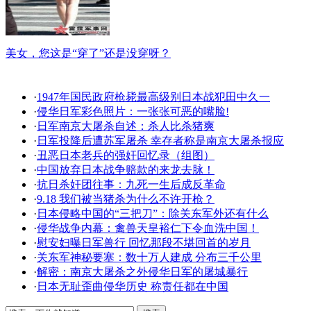
美女，您这是“穿了”还是没穿呀？
·
1947年国民政府枪毙最高级别日本战犯田中久一
·
侵华日军彩色照片：一张张可恶的嘴脸!
·
日军南京大屠杀自述：杀人比杀猪爽
·
日军投降后遭苏军屠杀 幸存者称是南京大屠杀报应
·
丑恶日本老兵的强奸回忆录（组图）
·
中国放弃日本战争赔款的来龙去脉！
·
抗日杀奸团往事：九死一生后成反革命
·
9.18 我们被当猪杀为什么不许开枪？
·
日本侵略中国的“三把刀”：除关东军外还有什么
·
侵华战争内幕：禽兽天皇裕仁下令血洗中国！
·
慰安妇曝日军兽行 回忆那段不堪回首的岁月
·
关东军神秘要塞：数十万人建成 分布三千公里
·
解密：南京大屠杀之外侵华日军的屠城暴行
·
日本无耻歪曲侵华历史 称责任都在中国