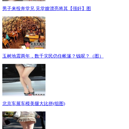
男子来投奔堂兄 见堂嫂漂亮将其【强奸】图
玉树地震两年，数千灾民仍住帐篷？钱呢？（图）
北京车展车模美腿大比拼(组图)