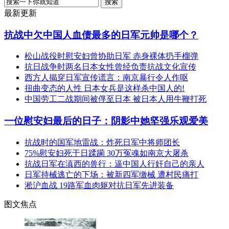
最新更新
抗战中欠中国人血债最多的日军元帅是哪个？
松山战役时慰安妇曾协助日军 赤身裸体扔手榴弹
抗日战争时两名日本女性曾经负责抗战文化宣传
西方人揭穿日军宣传谎言：南京暴行令人作呕
扭曲变态的人性 日本女兵是这样杀中国人的!
中国劳工二战期间被俘至日本 被日本人用牛鞭打死
一位慰安妇最后的日子：阴影中她坚强乐观爱美
抗战时的国军地雷战：炸死日军中将师团长
75%慰安妇死于日蹂躏 30万冤魂如南京大屠杀
抗战日军在滇西的兽行：逼中国人行奸自己的亲人
日军持械逃亡的下场：被新四军缴械 遭村民痛打
淞沪血战 19路军血肉躯对抗日军先进装备
图文焦点