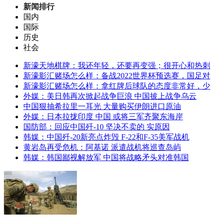
新闻排行
国内
国际
历史
社会
新濠天地棋牌：我还年轻，还要再变强；很开心和热刺
新濠影汇赌场怎么样：备战2022世界杯预选赛，国足对
新濠影汇赌场怎么样：拿红牌后球队的态度非常好，少
外媒：美日韩再次掀起战争巨浪 中国披上战争乌云
中国狠抽希拉里一耳光 大量购买伊朗进口原油
外媒：日本拉拢印度 中国 或将三军齐聚东海岸
国防部：回应中国歼-10 坚决不卖的 实原因
韩媒：中国歼-20新亮点炸毁 F-22和F-35美军战机
黄岩岛再受危机：阿基诺 派遣战机将巡查岛屿
韩媒：韩国鄙视解放军 中国将战略矛头对准韩国