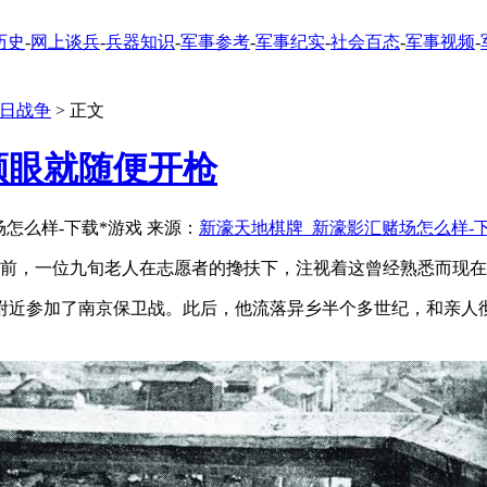
历史
-
网上谈兵
-
兵器知识
-
军事参考
-
军事纪实
-
社会百态
-
军事视频
-
日战争
> 正文
顺眼就随便开枪
赌场怎么样-下载*游戏 来源：
新濠天地棋牌_新濠影汇赌场怎么样-
馆前，一位九旬老人在志愿者的搀扶下，注视着这曾经熟悉而现
近参加了南京保卫战。此后，他流落异乡半个多世纪，和亲人