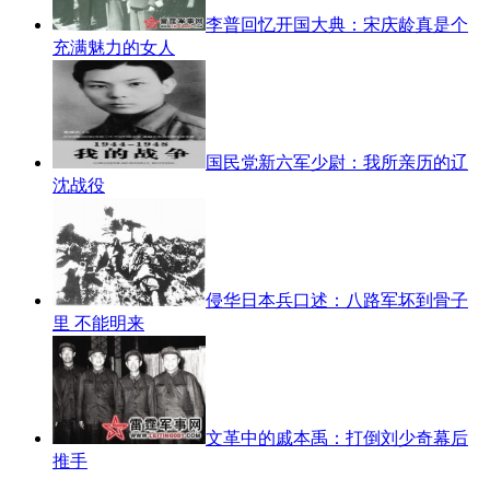
李普回忆开国大典：宋庆龄真是个
充满魅力的女人
国民党新六军少尉：我所亲历的辽
沈战役
侵华日本兵口述：八路军坏到骨子
里 不能明来
文革中的戚本禹：打倒刘少奇幕后
推手