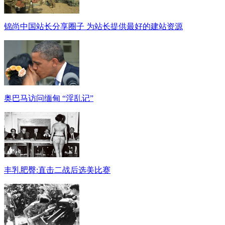
锦尚中国站长分享圈子 为站长提供最好的建站资源
奥巴马访问缅甸 “淫乱记”
丰乳肥臀:直击二战后选美比赛