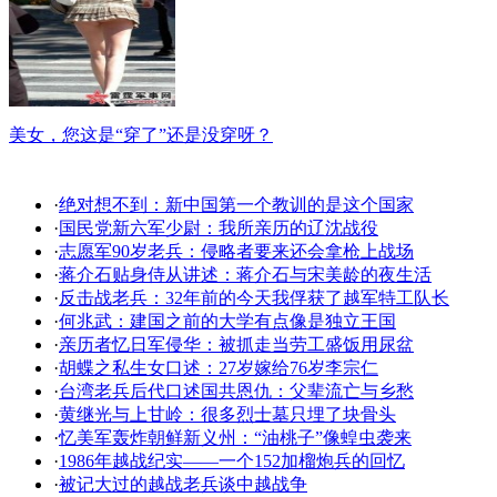
美女，您这是“穿了”还是没穿呀？
·
绝对想不到：新中国第一个教训的是这个国家
·
国民党新六军少尉：我所亲历的辽沈战役
·
志愿军90岁老兵：侵略者要来还会拿枪上战场
·
蒋介石贴身侍从讲述：蒋介石与宋美龄的夜生活
·
反击战老兵：32年前的今天我俘获了越军特工队长
·
何兆武：建国之前的大学有点像是独立王国
·
亲历者忆日军侵华：被抓走当劳工盛饭用尿盆
·
胡蝶之私生女口述：27岁嫁给76岁李宗仁
·
台湾老兵后代口述国共恩仇：父辈流亡与乡愁
·
黄继光与上甘岭：很多烈士墓只埋了块骨头
·
忆美军轰炸朝鲜新义州：“油桃子”像蝗虫袭来
·
1986年越战纪实――一个152加榴炮兵的回忆
·
被记大过的越战老兵谈中越战争