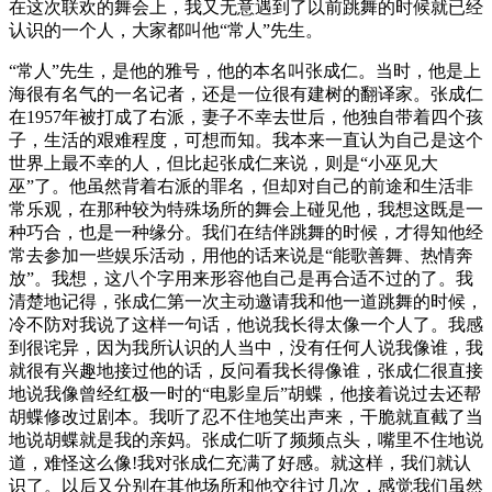
在这次联欢的舞会上，我又无意遇到了以前跳舞的时候就已经
认识的一个人，大家都叫他“常人”先生。
“常人”先生，是他的雅号，他的本名叫张成仁。当时，他是上
海很有名气的一名记者，还是一位很有建树的翻译家。张成仁
在1957年被打成了右派，妻子不幸去世后，他独自带着四个孩
子，生活的艰难程度，可想而知。我本来一直认为自己是这个
世界上最不幸的人，但比起张成仁来说，则是“小巫见大
巫”了。他虽然背着右派的罪名，但却对自己的前途和生活非
常乐观，在那种较为特殊场所的舞会上碰见他，我想这既是一
种巧合，也是一种缘分。我们在结伴跳舞的时候，才得知他经
常去参加一些娱乐活动，用他的话来说是“能歌善舞、热情奔
放”。我想，这八个字用来形容他自己是再合适不过的了。我
清楚地记得，张成仁第一次主动邀请我和他一道跳舞的时候，
冷不防对我说了这样一句话，他说我长得太像一个人了。我感
到很诧异，因为我所认识的人当中，没有任何人说我像谁，我
就很有兴趣地接过他的话，反问看我长得像谁，张成仁很直接
地说我像曾经红极一时的“电影皇后”胡蝶，他接着说过去还帮
胡蝶修改过剧本。我听了忍不住地笑出声来，干脆就直截了当
地说胡蝶就是我的亲妈。张成仁听了频频点头，嘴里不住地说
道，难怪这么像!我对张成仁充满了好感。就这样，我们就认
识了。以后又分别在其他场所和他交往过几次，感觉我们虽然