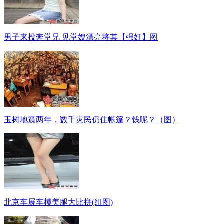
男子来投奔堂兄 见堂嫂漂亮将其【强奸】图
玉树地震两年，数千灾民仍住帐篷？钱呢？（图）
北京车展车模美腿大比拼(组图)