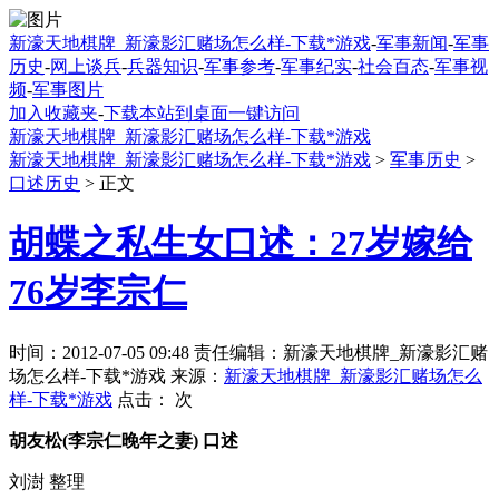
新濠天地棋牌_新濠影汇赌场怎么样-下载*游戏
-
军事新闻
-
军事
历史
-
网上谈兵
-
兵器知识
-
军事参考
-
军事纪实
-
社会百态
-
军事视
频
-
军事图片
加入收藏夹
-
下载本站到桌面一键访问
新濠天地棋牌_新濠影汇赌场怎么样-下载*游戏
新濠天地棋牌_新濠影汇赌场怎么样-下载*游戏
>
军事历史
>
口述历史
> 正文
胡蝶之私生女口述：27岁嫁给
76岁李宗仁
时间：2012-07-05 09:48 责任编辑：新濠天地棋牌_新濠影汇赌
场怎么样-下载*游戏 来源：
新濠天地棋牌_新濠影汇赌场怎么
样-下载*游戏
点击：
次
胡友松(李宗仁晚年之妻) 口述
刘澍 整理