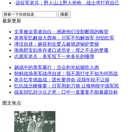
·
远征军老兵：野人山上野人抢枪，战士求打死自己
最新更新
文革被迫害者自白：感谢他们没割断我的喉管
老将军忆解放大西南：川军不怕解放军 但怕红军
溥仪自述：婉容初生婴儿被填进锅炉焚烧
海南慰安妇幸存者口述历史：挥之不去的梦魇
志愿军老兵：美军投下一米多长的哑弹
越战中的美军暴行：当众剥光姑娘吃人肉
朝鲜战场美军战俘自述：我不愿打仗不知为何而战
老兵忆常德血战：团长要拼命 说我年轻不让留
忆抗战北疃惨案：日军用刺刀挑 让狼狗咬中国军民
战友回忆邱少云之死：口中一直重复不能暴露目标
图文焦点