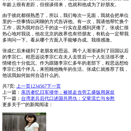
年龄上很有差距，但很谈得来，也就和他成为了好朋友。
由于彼此都很熟悉了，所以，我们每次一见面，我就会把单位
里的一些事情以闲聊的方式告诉他。有一次，我请他帮忙换个
工作，因为我对自己干的这一行实在是感到厌倦了。张成仁很
热心地对我说，他在北京的政界也有些朋友，有机会一定帮我
多询问一下。看从哪个方面入手能够办成。我很感激。
张成仁后来碰到了老朋友程思远。两个人渐渐谈到了回国以后
的李宗仁。程思远说李宗仁在夫人去世后一个人生活很不便，
情绪也十分低沉。作为跟随李宗仁多年的老部下，程思远想给
李宗仁找个伴儿，来照顾他晚年的生活。张成仁就推荐了我，
他说我如何如何合适什么的。
共7页:
上一页
1
2
3
4
5
6
7
下一页
上一篇：
亲历者忆日军侵华：被抓走当劳工盛饭用尿盆
下一篇：
台湾老兵后代口述国共恩仇：父辈流亡与乡愁
更多关于“”的新闻阅读：