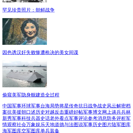
罕见珍贵照片：朝鲜战争
因色诱汉奸失败惨遭枪决的美女间谍
偷窥美军隐身舰建造全过程
中国军事
环球军事
台海局势
将星传奇
抗日战争
战史风云
解密档
案
抗美援朝
口述历史
对越反击
重磅好帖
军事博文
网上谈兵
兵林
新秀
军事科技
兵器史话
老外看点
军事评论
参考消息
防务评析
军
情观察
社会万象
娱乐天地
道德与法
图说军事
历史图片
陆军图库
海军图库
空军图库
单兵装备