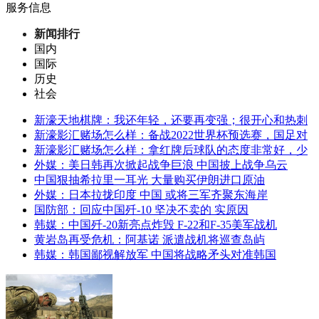
服务信息
新闻排行
国内
国际
历史
社会
新濠天地棋牌：我还年轻，还要再变强；很开心和热刺
新濠影汇赌场怎么样：备战2022世界杯预选赛，国足对
新濠影汇赌场怎么样：拿红牌后球队的态度非常好，少
外媒：美日韩再次掀起战争巨浪 中国披上战争乌云
中国狠抽希拉里一耳光 大量购买伊朗进口原油
外媒：日本拉拢印度 中国 或将三军齐聚东海岸
国防部：回应中国歼-10 坚决不卖的 实原因
韩媒：中国歼-20新亮点炸毁 F-22和F-35美军战机
黄岩岛再受危机：阿基诺 派遣战机将巡查岛屿
韩媒：韩国鄙视解放军 中国将战略矛头对准韩国